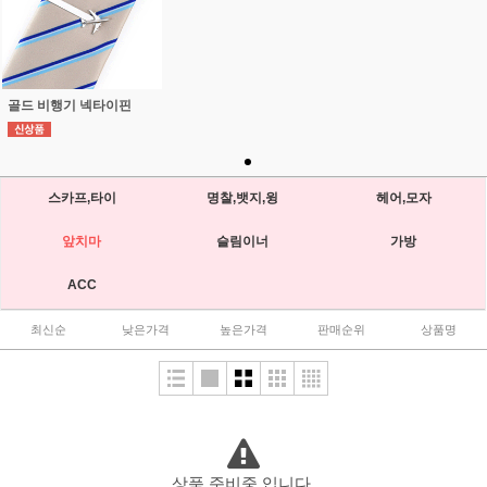
골드 비행기 넥타이핀
스카프,타이
명찰,뱃지,윙
헤어,모자
앞치마
슬림이너
가방
ACC
최신순
낮은가격
높은가격
판매순위
상품명
상품 준비중 입니다.