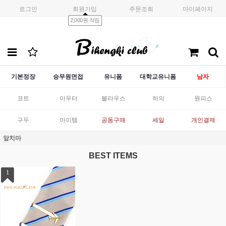
로그인
회원가입
주문조회
마이페이지
2,000원 적립
기본정장
승무원면접
유니폼
대학교유니폼
남자
코트
아우터
블라우스
하의
원피스
구두
아이템
공동구매
세일
개인결제
앞치마
BEST ITEMS
1