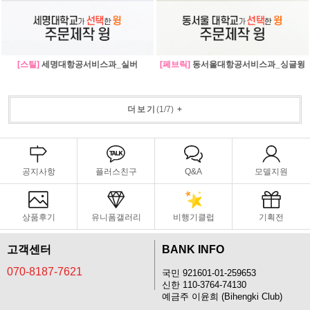
[스틸]
세명대항공서비스과_실버
[페브릭]
동서울대항공서비스과_싱글윙
더보기
(
1
/
7
)
+
공지사항
플러스친구
Q&A
모델지원
상품후기
유니폼갤러리
비행기클럽
기획전
고객센터
BANK INFO
070-8187-7621
국민 921601-01-259653
신한 110-3764-74130
예금주 이윤희 (Bihengki Club)