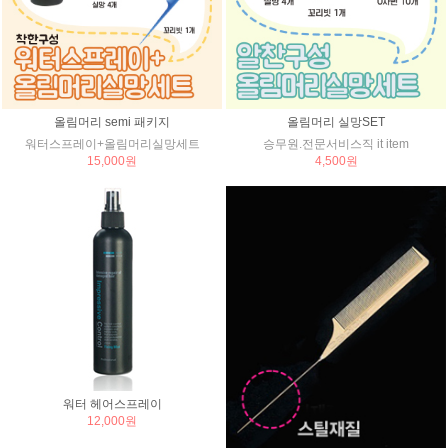
올림머리 semi 패키지
올림머리 실망SET
워터스프레이+올림머리실망세트
승무원.전문서비스직 it item
15,000원
4,500원
워터 헤어스프레이
12,000원