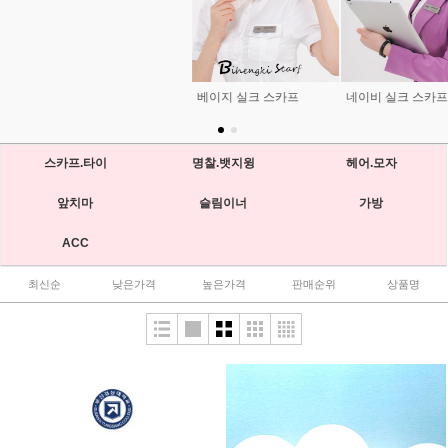
베이지 실크 스카프
네이비 실크 스카프
[SKF - 335] 실크 스카프
스카프.타이
명찰.뱃지윙
헤어.모자
앞치마
슬림이너
가방
ACC
최신순
낮은가격
높은가격
판매순위
상품명