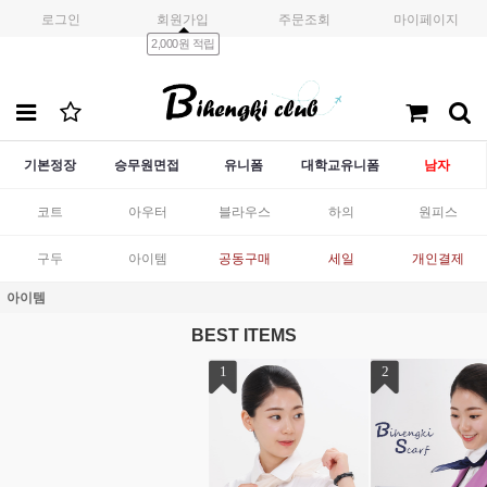
로그인
회원가입
주문조회
마이페이지
2,000원 적립
기본정장
승무원면접
유니폼
대학교유니폼
남자
코트
아우터
블라우스
하의
원피스
구두
아이템
공동구매
세일
개인결제
아이템
BEST ITEMS
1
2
3