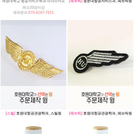
세명대학교 항공서비스학과 사각스카프
[페브릭]
청운대항공서비스과_페브릭윙
최소20장이상
제작문의:
070-8187-7621
[스틸]
호원대항공관광학과_스틸윙
[페브릭]
호원대항공관광학과_페브릭윙