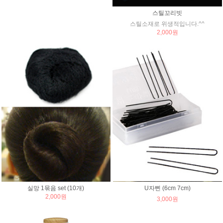
스틸꼬리빗
스틸소재로 위생적입니다.^^
2,000원
실망 1묶음 set (10개)
U자삔 (6cm 7cm)
2,000원
3,000원