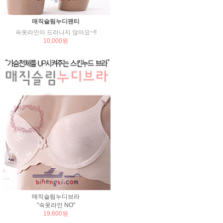
매직슬림누디팬티
속옷라인이 드러나지 않아요~!!
10,000원
매직슬림누디브라
"속옷라인 NO"
19,800원