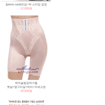
[pierre cardin] 압~박 스타킹 검정
12,000원
매직슬림압박거들
뱃살+옆구리살+허리+자세교정
29,000원