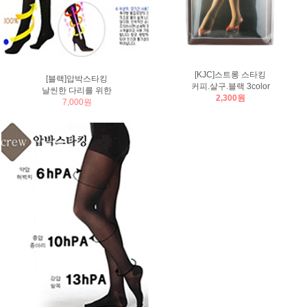
[KJC]스트롱 스타킹
[블랙]압박스타킹
커피.살구.블랙 3color
날씬한 다리를 위한
2,300원
7,000원