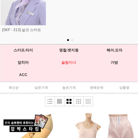
베이지 실크 스카프
네이비 실크 스카프
[SKF - 335] 실크 스카프
스카프.타이
명찰.뱃지윙
헤어.모자
앞치마
슬림이너
가방
ACC
최신순
낮은가격
높은가격
판매순위
상품명