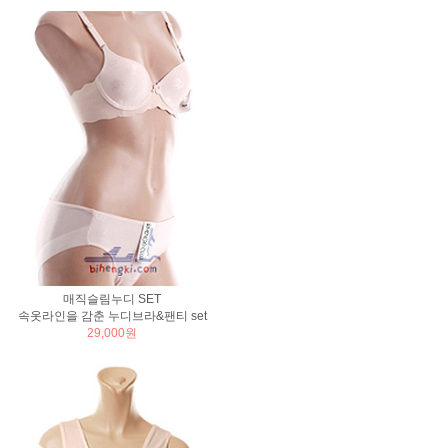
매직슬림누디 SET
속옷라인을 감춘 누디브라&팬티 set
29,000원