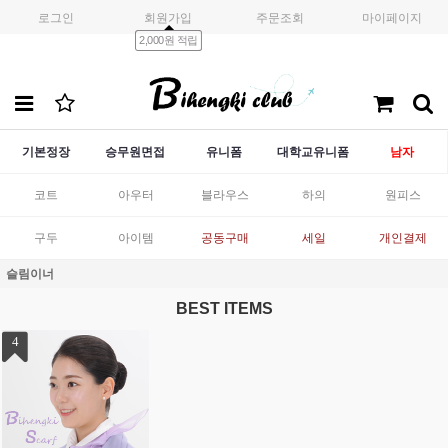
로그인
회원가입
주문조회
마이페이지
2,000원 적립
기본정장
승무원면접
유니폼
대학교유니폼
남자
코트
아우터
블라우스
하의
원피스
구두
아이템
공동구매
세일
개인결제
슬림이너
BEST ITEMS
1
2
3