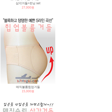
삼각거들+런닝 set
27,000원
매직볼륨힙업거들
15,000원