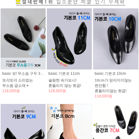
basic 쉿! 무소음 구두 3CM (펌프스)
basic 기본코 11cm
basic 기본코 10cm
또각또각 소리없는
슬림한 속가보시!
10cm가 믿어지지않는
무소음 굽소재 ♥
흔들리지 않는 뒷굽!
편안함 !
118,000원
128,000원
흔들리지않는 뒷굽!
118,000원