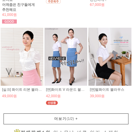
어깨좁은 친구들에게
67,000원
추천해요
41,000원
[실크] 화이트 리본 블라우스
[면]화이트 V 라운드 블라우스
[면]펄화이트 블라우스
49,000원
42,000원
39,000원
더보기
(
1
/
2
)
+