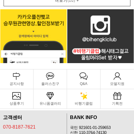
더보기
(
1
/
2
)
+
공지사항
플러스친구
Q&A
모델지원
상품후기
유니폼갤러리
비행기클럽
기획전
고객센터
BANK INFO
070-8187-7621
국민 921601-01-259653
신한 110-3764-74130