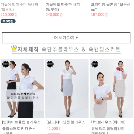
겨울에도 따뜻한 쏙내피
겨울에도 따뜻한 내피
프리미엄 울혼방 "보온성
(탈부착)
(탈부착)
up"
210,000원
240,000원
197,000원
더보기
(
1
/
2
)
+
[면]화이트튤립 블라우스
[실크]샤이닝윙 블라우스
U넥블라우스 [화이트]
튤립소매로 키카 커~
41,000원
유넥으로 답답함없이
보여요
편안하게-!