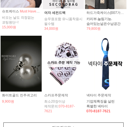
슈트케이스
Must Have It!!
여자 세컨드백
하드가죽케이스[007가방/늘림기능]
비오는 날도 걱정없는
승무원포함 유니폼착용시
카리부.늘림기능.
코팅원단~!
필수템
숨어있는넒은수납공간
15,000원
34,000원
79,800원
화이트골드 진주귀고리
스카프주문제작
넥타이 주문제작
9,900원
최소20장이상
기업체특징을 살린
제작문의:
070-8187-
특별한 넥타이
7621
070-8187-7621