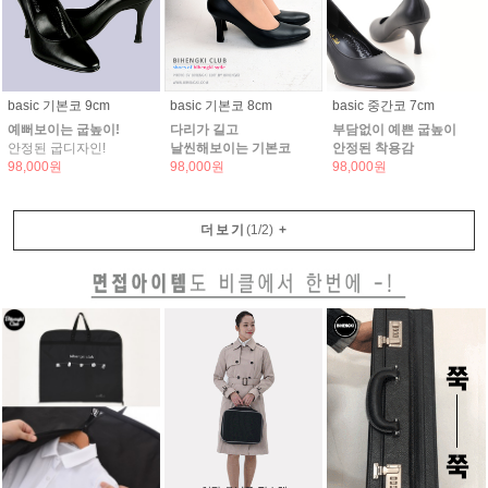
basic 기본코 9cm
basic 기본코 8cm
basic 중간코 7cm
예뻐보이는 굽높이!
다리가 길고
부담없이 예쁜 굽높이
안정된 굽디자인!
날씬해보이는 기본코
안정된 착용감
98,000원
98,000원
98,000원
더보기
(
1
/
2
)
+