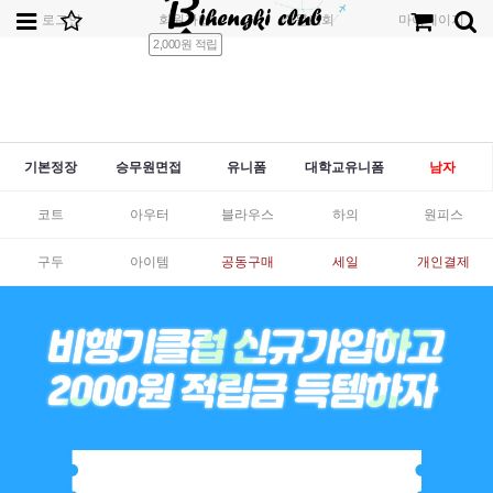
로그인
회원가입
주문조회
마이페이지
2,000원 적립
기본정장
승무원면접
유니폼
대학교유니폼
남자
코트
아우터
블라우스
하의
원피스
구두
아이템
공동구매
세일
개인결제