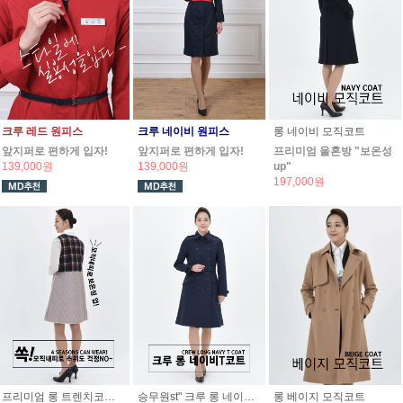
크루 레드 원피스
크루 네이비 원피스
롱 네이비 모직코트
앞지퍼로 편하게 입자!
앞지퍼로 편하게 입자!
프리미엄 울혼방 "보온성
139,000원
139,000원
up"
197,000원
프리미엄 롱 트렌치코트 . 베이지
승무원st" 크루 롱 네이비 트렌치코트
롱 베이지 모직코트