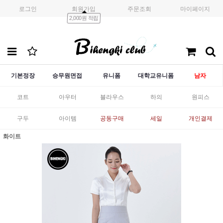
로그인
회원가입
주문조회
마이페이지
2,000원 적립
기본정장
승무원면접
유니폼
대학교유니폼
남자
코트
아우터
블라우스
하의
원피스
구두
아이템
공동구매
세일
개인결제
화이트